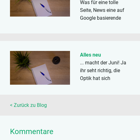
Was für eine tolle
Seite, News eine auf
Google basierende
Suche, FreeMail, der
Web.de Club (kostet,
klar) und jede andere
Tools und Features.
Alles neu
Nur welcher
... macht der Juni! Ja
Informatikstudent
ihr seht richtig, die
braucht den Kram? Ich
Optik hat sich
sicherlich nicht. Aber
gewaltig geändert.
es ist ein Tag, an dem
Aber der Reihe nach.
kann man...
Lange war ich auf der
< Zurück zu Blog
Suche nach einem
Logo für meine
Programme/Website.
Kommentare
Das Ergebnis