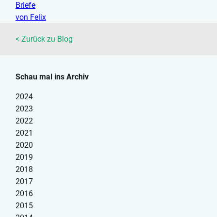
Ganze heute in Schriftform. Nehmt euch
einen Kaffee oder Tee und dann viel
Spaß beim Lesen. Heute geht es um die
< Zurück zu Blog
Befreiung von Ballast. Falls...
Schau mal ins Archiv
2024
2023
2022
2021
2020
2019
2018
2017
2016
2015