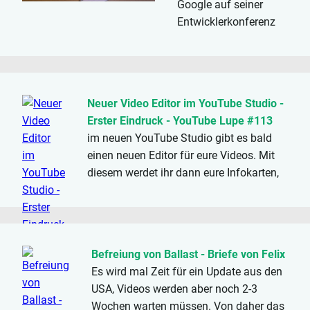
Google auf seiner
Entwicklerkonferenz
Adaptive Streaming
vorgestellt
.
Zusammen mit dem
DASH Playback kann
Neuer Video Editor im YouTube Studio -
YouTube so einerseits
Erster Eindruck - YouTube Lupe #113
massiv Traffic
im neuen YouTube Studio gibt es bald
einsparen und...
einen neuen Editor für eure Videos. Mit
diesem werdet ihr dann eure Infokarten,
den Abspann, und Untertitel einstellen,
sowie das Video zuschneiden, Bereiche
unkenntlich machen und die Musik
tauschen können. Was von...
Befreiung von Ballast - Briefe von Felix
Es wird mal Zeit für ein Update aus den
USA, Videos werden aber noch 2-3
Wochen warten müssen. Von daher das