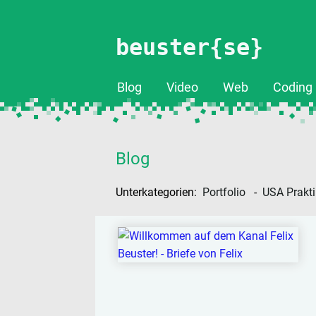
beuster{se}
Blog
Video
Web
Coding
Blog
Unterkategorien:
Portfolio
USA Prakt