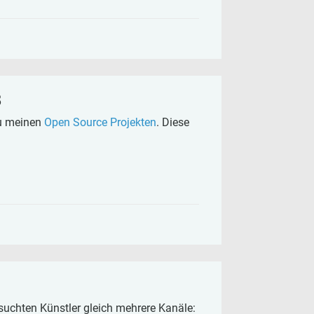
8
zu meinen
Open Source Projekten
. Diese
suchten Künstler gleich mehrere Kanäle: