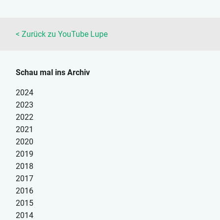
heute selbst (
Link
dazu hier
), dass sich
das Unternehmen
< Zurück zu YouTube Lupe
dazu entschieden hat,
die beliebte Handy-
App samt Firma und
Schau mal ins Archiv
Team zu...
2024
2023
2022
2021
2020
2019
2018
2017
2016
2015
2014