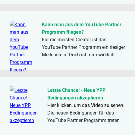
einzelnen Playlist
zusammenführen? Und wie kann
man auf YouTube Music ein
Kann man aus dem YouTube Partner
komplettes Album zu einer...
Programm fliegen?
Für die meisten Creator ist das
YouTube Partner Programm ein riesiger
Meilenstein. Doch ist man wirklich
sicher, wenn man einmal angenommen
wurde? Oder kann man die
Monetarisierung auch wieder komplett
verlieren?
Hier klicken, um das Video zu
Letzte Chance! - Neue YPP
sehen.
...
Bedingungen akzeptieren
Hier klicken, um das Video zu sehen.
Die neuen Bedingungen für das
YouTube Partner Programm treten
bald in Kraft. Bis zum 10.07.2023