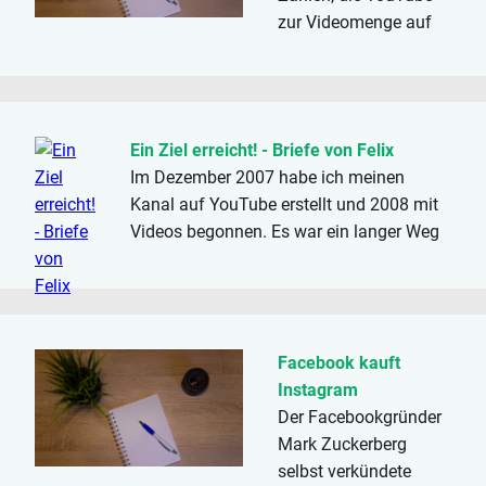
zur Videomenge auf
der Plattform gemacht
hat, waren 72
Stunden. 72 Stunden
die jede Minute neu
Ein Ziel erreicht! - Briefe von Felix
hochgeladen werden,
Im Dezember 2007 habe ich meinen
eine schier
Kanal auf YouTube erstellt und 2008 mit
unglaubliche Menge.
Videos begonnen. Es war ein langer Weg
Rechnet man das an
seit der Zeit, und viel ist nebenher
einem Tag hoch, so
passiert. Nun aber habe ich endlich auch
sind das fast 12
mal die 1,000 Abonnenten erreicht! ...
Jahre...
Facebook kauft
Instagram
Der Facebookgründer
Mark Zuckerberg
selbst verkündete