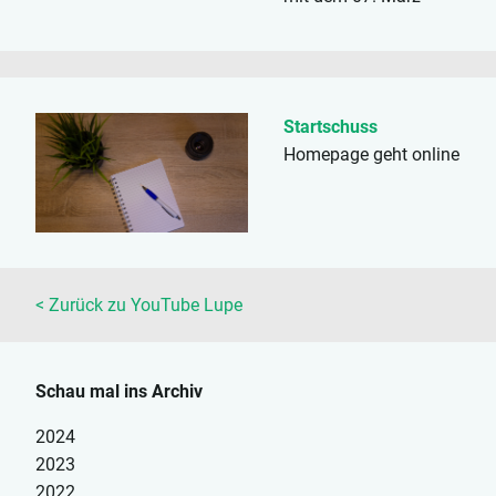
2012 aktiv wird, habe
ich hier eine Vorlage in
Gimp erstellt.
Auflösung ist
Startschuss
1920*3000px, aber
Homepage geht online
jederzeit
zuschneidbar.
Enthalten sind
Hintergrund,
Kanalhintergrund, und
drei Flächen als...
< Zurück zu YouTube Lupe
Schau mal ins Archiv
2024
2023
2022