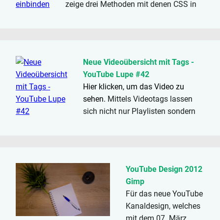
zeige drei Methoden mit denen CSS in
HTMl implementiert werden kann. Zu
CSS selbst, wird es eine gesonderte
Reihe geben. Neue Tags in diesem...
Neue Videoübersicht mit Tags -
YouTube Lupe #42
Hier klicken, um das Video zu
sehen.
Mittels Videotags lassen
sich nicht nur Playlisten sondern
auch neue Videoübersichten
generieren. Diese finden sich dann
sogar auf der Kanalseite im Menü
auf der Videoseite wieder. Wie
YouTube Design 2012
das...
Gimp
Für das neue YouTube
Kanaldesign, welches
mit dem 07. März