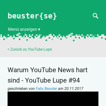
beuster{se}
Menü anzeigen
< Zurück zu YouTube Lupe
Warum YouTube News hart
sind - YouTube Lupe #94
geschrieben von
Felix Beuster
am
20.11.2017
Dein Browser ist zu klein für den eingebetteten Player.
Du kannst das Video
hier auf YouTube
ansehen.